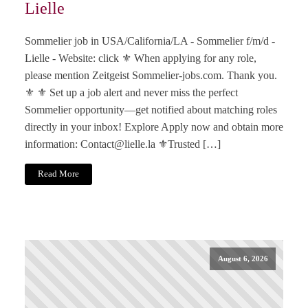
Lielle
Sommelier job in USA/California/LA - Sommelier f/m/d -
Lielle - Website: click ⚜️ When applying for any role,
please mention Zeitgeist Sommelier-jobs.com. Thank you.
⚜️ ⚜️ Set up a job alert and never miss the perfect
Sommelier opportunity—get notified about matching roles
directly in your inbox! Explore Apply now and obtain more
information:
Contact@lielle.la
⚜️Trusted […]
Read More
August 6, 2026