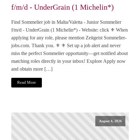
f/m/d - UnderGrain (1 Michelin*)
Find Sommelier job in Malta/Valetta - Junior Sommelier
f/m/d - UnderGrain (1 Michelin*) - Website: click ⚜️ When
applying for any role, please mention Zeitgeist Sommelier-
jobs.com. Thank you. ⚜️ ⚜️ Set up a job alert and never
miss the perfect Sommelier opportunity—get notified about
matching roles directly in your inbox! Explore Apply now
and obtain more […]
Read More
August 4, 2026