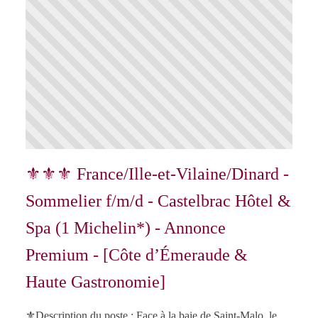
⚜⚜⚜ France/Ille-et-Vilaine/Dinard -
Sommelier f/m/d - Castelbrac Hôtel &
Spa (1 Michelin*) - Annonce
Premium - [Côte d’Émeraude &
Haute Gastronomie]
⚜️Description du poste : Face à la baie de Saint-Malo, le