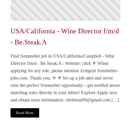
USA/California - Wine Director f/m/d
- Be.Steak.A
Find Sommelier job in USA/California/Campbell - Wine
Director f/m/d - Be.Steak.A - Website: click ⚜️ When
applying for any role, please mention Zeitgeist Sommelier-
jobs.com. Thank you. ⚜️ ⚜️ Set up a job alert and never
miss the perfect Sommelier opportunity—get notified about
matching roles directly in your inbox! Explore Apply now
and obtain more information:
chefstout99@gmail.com
[…]
Read More