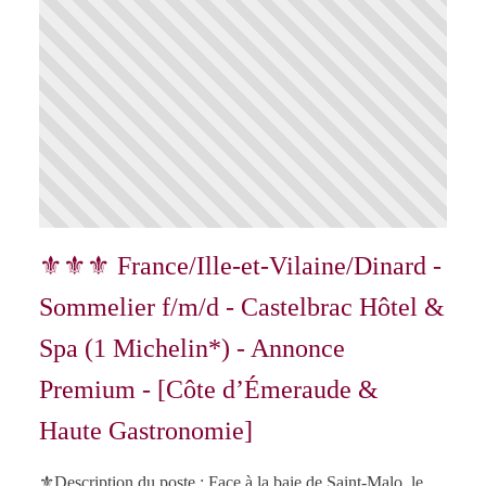
⚜⚜⚜ France/Ille-et-Vilaine/Dinard -
Sommelier f/m/d - Castelbrac Hôtel &
Spa (1 Michelin*) - Annonce
Premium - [Côte d’Émeraude &
Haute Gastronomie]
⚜️Description du poste : Face à la baie de Saint-Malo, le