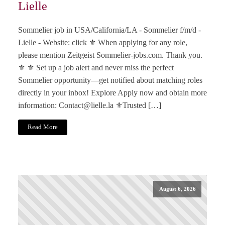
Lielle
Sommelier job in USA/California/LA - Sommelier f/m/d -
Lielle - Website: click ⚜️ When applying for any role,
please mention Zeitgeist Sommelier-jobs.com. Thank you.
⚜️ ⚜️ Set up a job alert and never miss the perfect
Sommelier opportunity—get notified about matching roles
directly in your inbox! Explore Apply now and obtain more
information:
Contact@lielle.la
⚜️Trusted […]
Read More
August 6, 2026