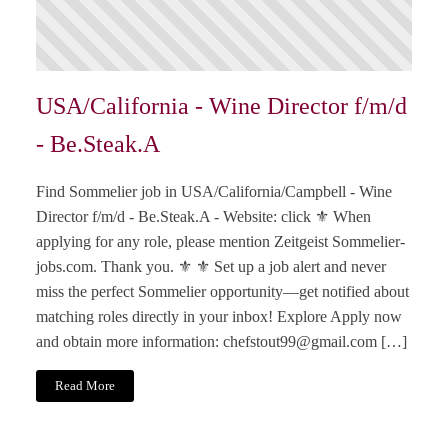
USA/California - Wine Director f/m/d
- Be.Steak.A
Find Sommelier job in USA/California/Campbell - Wine
Director f/m/d - Be.Steak.A - Website: click ⚜️ When
applying for any role, please mention Zeitgeist Sommelier-
jobs.com. Thank you. ⚜️ ⚜️ Set up a job alert and never
miss the perfect Sommelier opportunity—get notified about
matching roles directly in your inbox! Explore Apply now
and obtain more information:
chefstout99@gmail.com
[…]
Read More