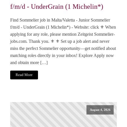
f/m/d - UnderGrain (1 Michelin*)
Find Sommelier job in Malta/Valetta - Junior Sommelier
f/m/d - UnderGrain (1 Michelin*) - Website: click ⚜️ When
applying for any role, please mention Zeitgeist Sommelier-
jobs.com. Thank you. ⚜️ ⚜️ Set up a job alert and never
miss the perfect Sommelier opportunity—get notified about
matching roles directly in your inbox! Explore Apply now
and obtain more […]
Read More
August 4, 2026